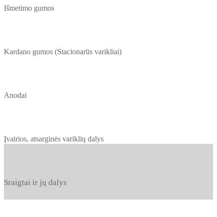
Išmetimo gumos
Kardano gumos (Stacionarūs varikliai)
Anodai
Įvairios, atsarginės variklių dalys
Sraigtai ir jų dalys