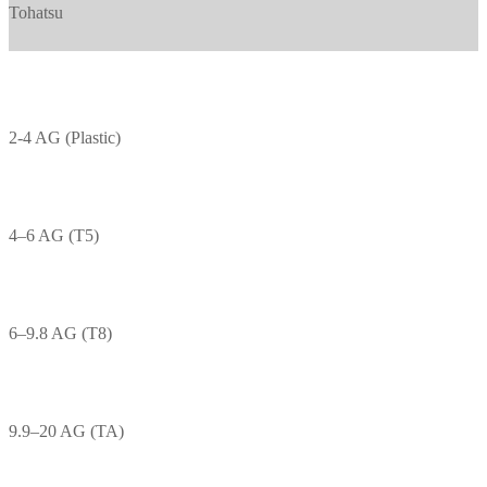
Tohatsu
2-4 AG (Plastic)
4–6 AG (T5)
6–9.8 AG (T8)
9.9–20 AG (TA)