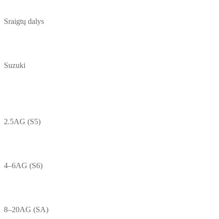
Sraigtų dalys
Suzuki
2.5AG (S5)
4–6AG (S6)
8–20AG (SA)