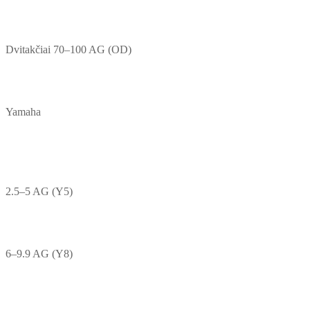
Dvitakčiai 70–100 AG (OD)
Yamaha
2.5–5 AG (Y5)
6–9.9 AG (Y8)