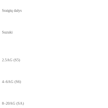
Sraigtų dalys
Suzuki
2.5AG (S5)
4–6AG (S6)
8–20AG (SA)