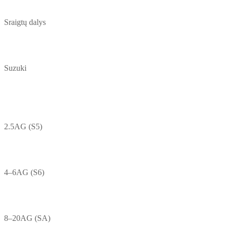
Sraigtų dalys
Suzuki
2.5AG (S5)
4–6AG (S6)
8–20AG (SA)