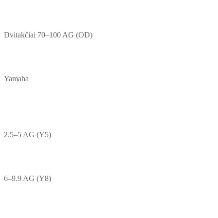
Dvitakčiai 70–100 AG (OD)
Yamaha
2.5–5 AG (Y5)
6–9.9 AG (Y8)