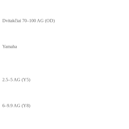
Dvitakčiai 70–100 AG (OD)
Yamaha
2.5–5 AG (Y5)
6–9.9 AG (Y8)