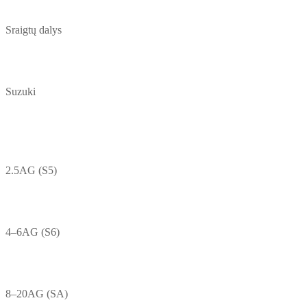
Sraigtų dalys
Suzuki
2.5AG (S5)
4–6AG (S6)
8–20AG (SA)