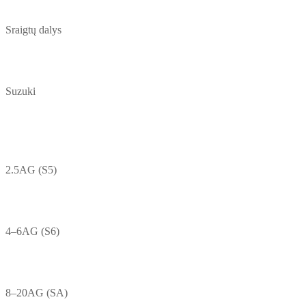
Sraigtų dalys
Suzuki
2.5AG (S5)
4–6AG (S6)
8–20AG (SA)