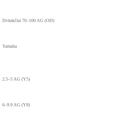
Dvitakčiai 70–100 AG (OD)
Yamaha
2.5–5 AG (Y5)
6–9.9 AG (Y8)