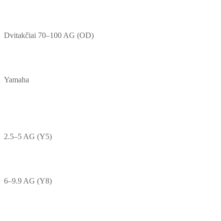
Dvitakčiai 70–100 AG (OD)
Yamaha
2.5–5 AG (Y5)
6–9.9 AG (Y8)