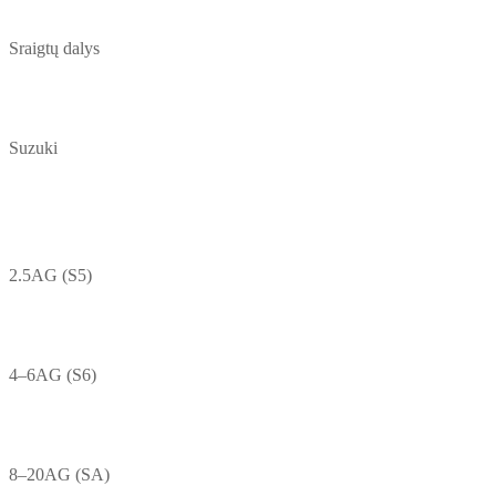
Sraigtų dalys
Suzuki
2.5AG (S5)
4–6AG (S6)
8–20AG (SA)