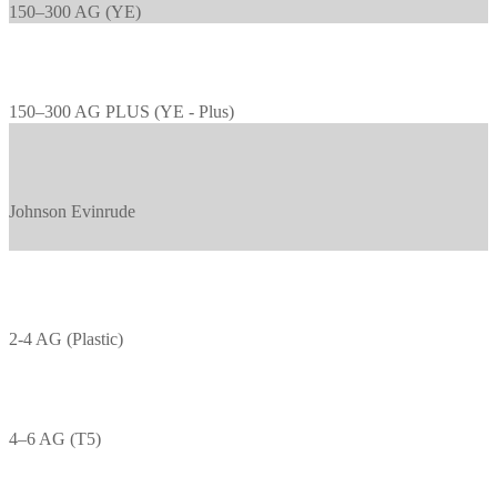
150–300 AG (YE)
150–300 AG PLUS (YE - Plus)
Johnson Evinrude
2-4 AG (Plastic)
4–6 AG (T5)