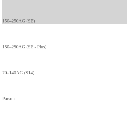
150–250AG (SE)
150–250AG (SE - Plus)
70–140AG (S14)
Parsun