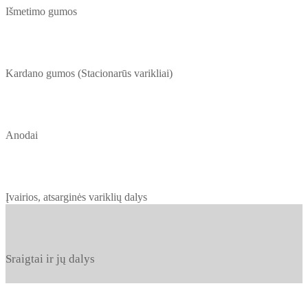
Išmetimo gumos
Kardano gumos (Stacionarūs varikliai)
Anodai
Įvairios, atsarginės variklių dalys
Sraigtai ir jų dalys