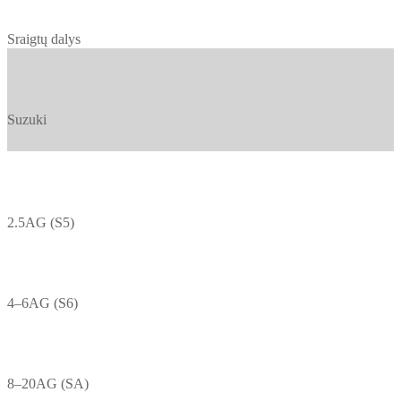
Sraigtų dalys
Suzuki
2.5AG (S5)
4–6AG (S6)
8–20AG (SA)