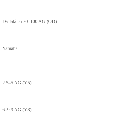
Dvitakčiai 70–100 AG (OD)
Yamaha
2.5–5 AG (Y5)
6–9.9 AG (Y8)