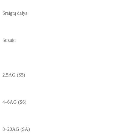
Sraigtų dalys
Suzuki
2.5AG (S5)
4–6AG (S6)
8–20AG (SA)