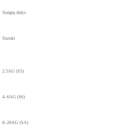
Sraigtų dalys
Suzuki
2.5AG (S5)
4–6AG (S6)
8–20AG (SA)