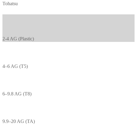
Tohatsu
2-4 AG (Plastic)
4–6 AG (T5)
6–9.8 AG (T8)
9.9–20 AG (TA)