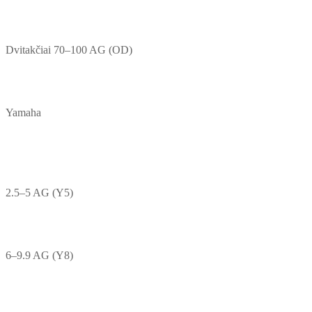
Dvitakčiai 70–100 AG (OD)
Yamaha
2.5–5 AG (Y5)
6–9.9 AG (Y8)