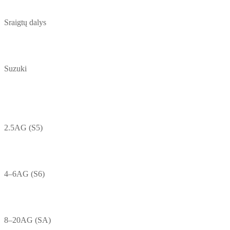
Sraigtų dalys
Suzuki
2.5AG (S5)
4–6AG (S6)
8–20AG (SA)