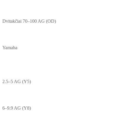
Dvitakčiai 70–100 AG (OD)
Yamaha
2.5–5 AG (Y5)
6–9.9 AG (Y8)