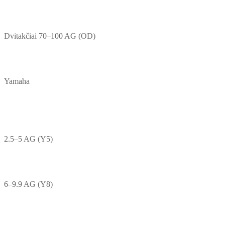
Dvitakčiai 70–100 AG (OD)
Yamaha
2.5–5 AG (Y5)
6–9.9 AG (Y8)