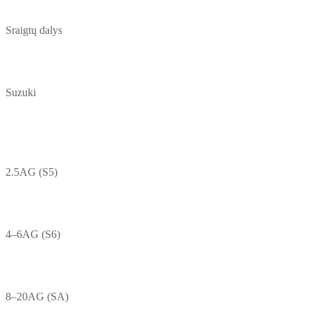
Sraigtų dalys
Suzuki
2.5AG (S5)
4–6AG (S6)
8–20AG (SA)