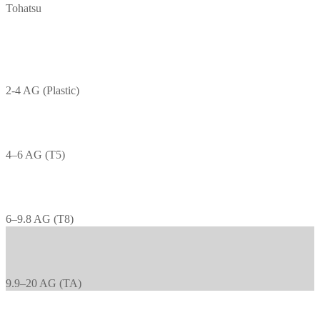
Tohatsu
2-4 AG (Plastic)
4–6 AG (T5)
6–9.8 AG (T8)
9.9–20 AG (TA)