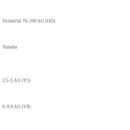
Dvitakčiai 70–100 AG (OD)
Yamaha
2.5–5 AG (Y5)
6–9.9 AG (Y8)