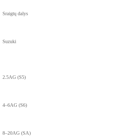
Sraigtų dalys
Suzuki
2.5AG (S5)
4–6AG (S6)
8–20AG (SA)