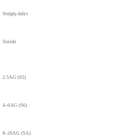
Sraigtų dalys
Suzuki
2.5AG (S5)
4–6AG (S6)
8–20AG (SA)