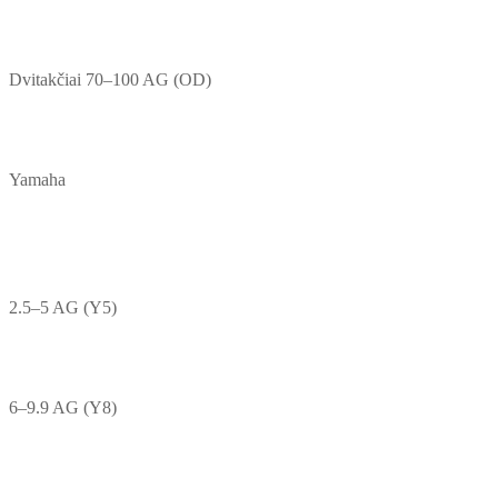
Dvitakčiai 70–100 AG (OD)
Yamaha
2.5–5 AG (Y5)
6–9.9 AG (Y8)