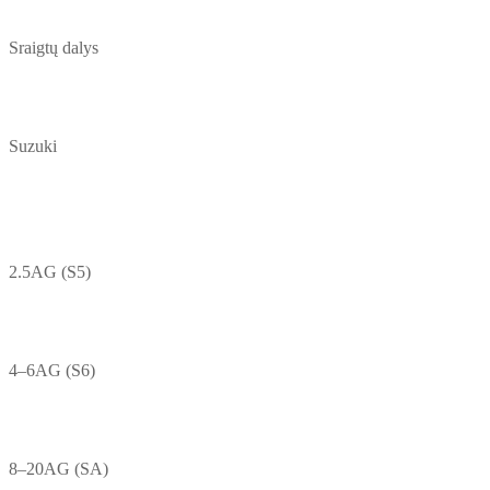
Sraigtų dalys
Suzuki
2.5AG (S5)
4–6AG (S6)
8–20AG (SA)