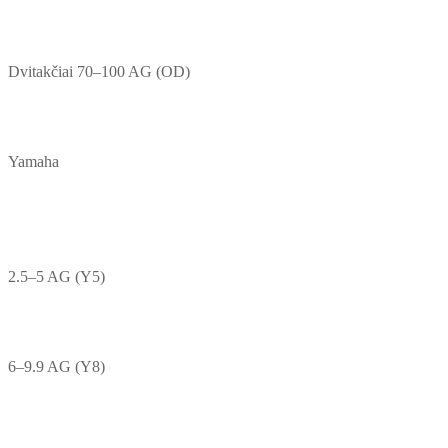
Dvitakčiai 70–100 AG (OD)
Yamaha
2.5–5 AG (Y5)
6–9.9 AG (Y8)