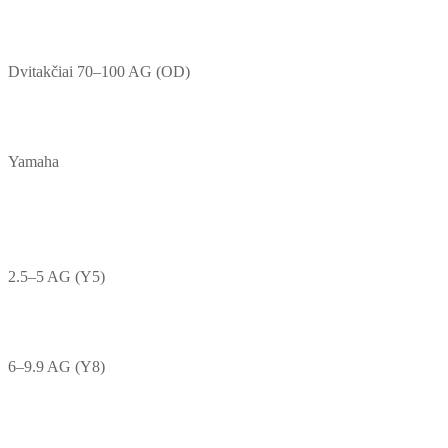
Dvitakčiai 70–100 AG (OD)
Yamaha
2.5–5 AG (Y5)
6–9.9 AG (Y8)