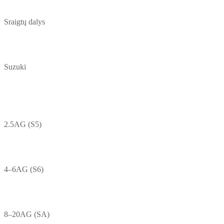
Sraigtų dalys
Suzuki
2.5AG (S5)
4–6AG (S6)
8–20AG (SA)