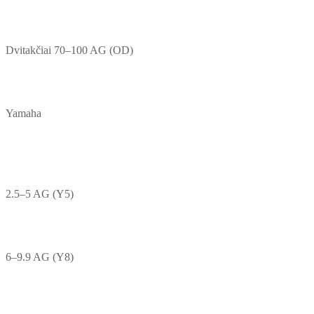
Dvitakčiai 70–100 AG (OD)
Yamaha
2.5–5 AG (Y5)
6–9.9 AG (Y8)