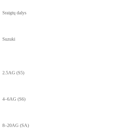
Sraigtų dalys
Suzuki
2.5AG (S5)
4–6AG (S6)
8–20AG (SA)