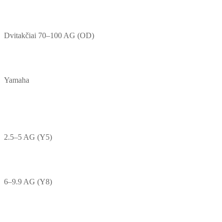
Dvitakčiai 70–100 AG (OD)
Yamaha
2.5–5 AG (Y5)
6–9.9 AG (Y8)