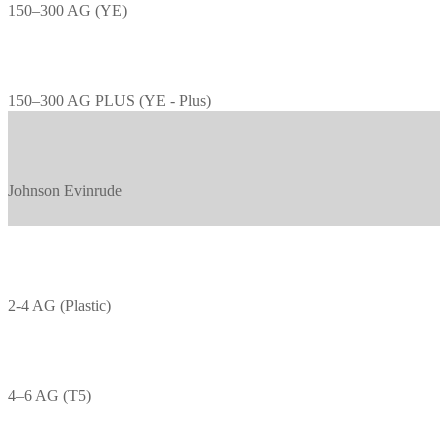
150–300 AG (YE)
150–300 AG PLUS (YE - Plus)
Johnson Evinrude
2-4 AG (Plastic)
4–6 AG (T5)