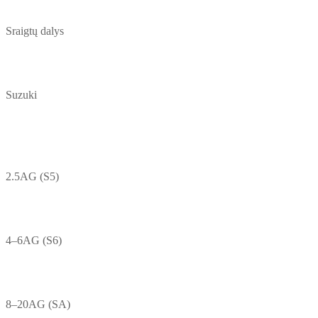
Sraigtų dalys
Suzuki
2.5AG (S5)
4–6AG (S6)
8–20AG (SA)