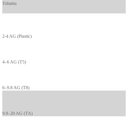
Tohatsu
2-4 AG (Plastic)
4–6 AG (T5)
6–9.8 AG (T8)
9.9–20 AG (TA)