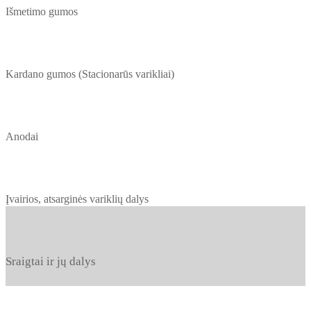
Išmetimo gumos
Kardano gumos (Stacionarūs varikliai)
Anodai
Įvairios, atsarginės variklių dalys
Sraigtai ir jų dalys