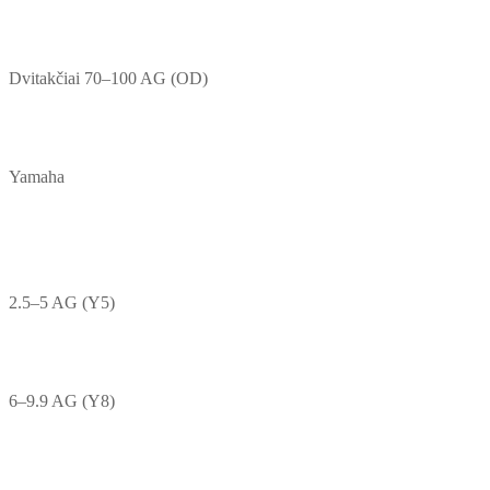
Dvitakčiai 70–100 AG (OD)
Yamaha
2.5–5 AG (Y5)
6–9.9 AG (Y8)