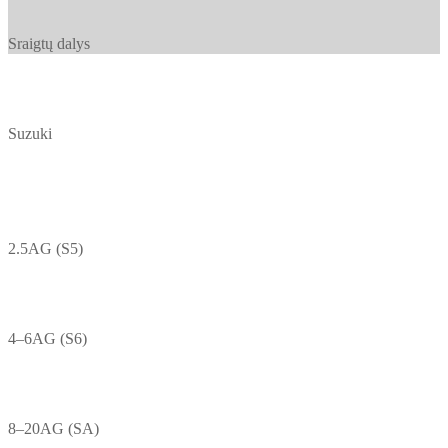
Sraigtų dalys
Suzuki
2.5AG (S5)
4–6AG (S6)
8–20AG (SA)