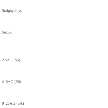
Sraigtų dalys
Suzuki
2.5AG (S5)
4–6AG (S6)
8–20AG (SA)