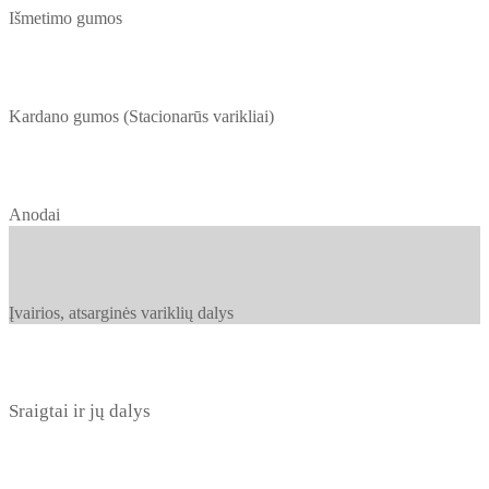
Išmetimo gumos
Kardano gumos (Stacionarūs varikliai)
Anodai
Įvairios, atsarginės variklių dalys
Sraigtai ir jų dalys