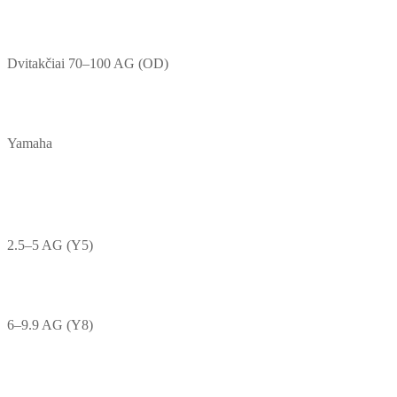
Dvitakčiai 70–100 AG (OD)
Yamaha
2.5–5 AG (Y5)
6–9.9 AG (Y8)