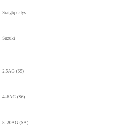
Sraigtų dalys
Suzuki
2.5AG (S5)
4–6AG (S6)
8–20AG (SA)