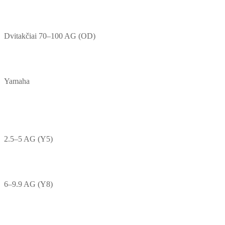
Dvitakčiai 70–100 AG (OD)
Yamaha
2.5–5 AG (Y5)
6–9.9 AG (Y8)