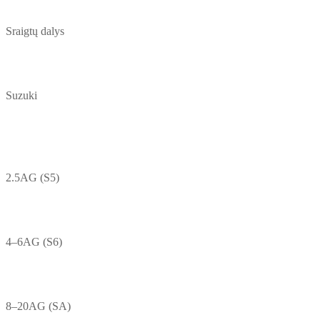
Sraigtų dalys
Suzuki
2.5AG (S5)
4–6AG (S6)
8–20AG (SA)