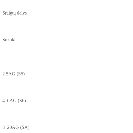
Sraigtų dalys
Suzuki
2.5AG (S5)
4–6AG (S6)
8–20AG (SA)