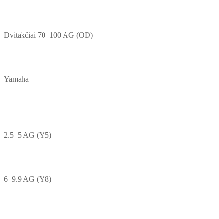
Dvitakčiai 70–100 AG (OD)
Yamaha
2.5–5 AG (Y5)
6–9.9 AG (Y8)