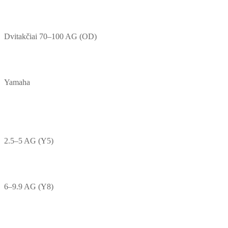
Dvitakčiai 70–100 AG (OD)
Yamaha
2.5–5 AG (Y5)
6–9.9 AG (Y8)