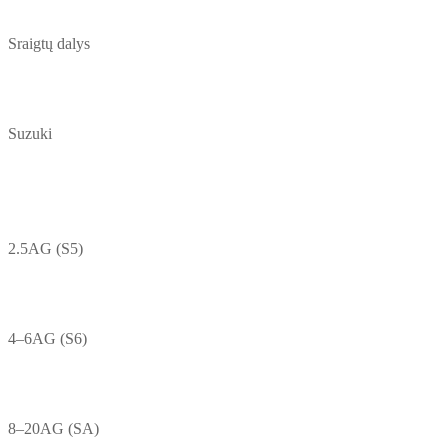
Sraigtų dalys
Suzuki
2.5AG (S5)
4–6AG (S6)
8–20AG (SA)