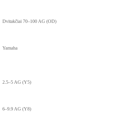
Dvitakčiai 70–100 AG (OD)
Yamaha
2.5–5 AG (Y5)
6–9.9 AG (Y8)