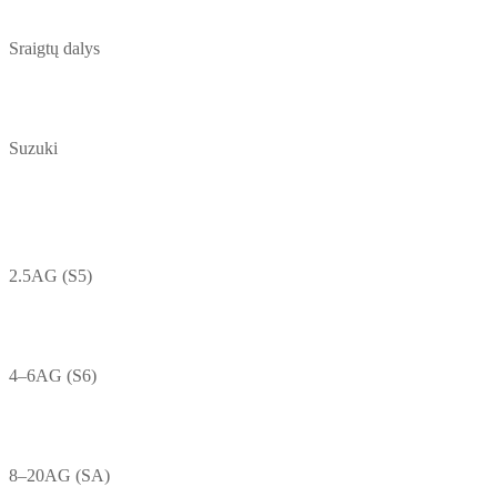
Sraigtų dalys
Suzuki
2.5AG (S5)
4–6AG (S6)
8–20AG (SA)