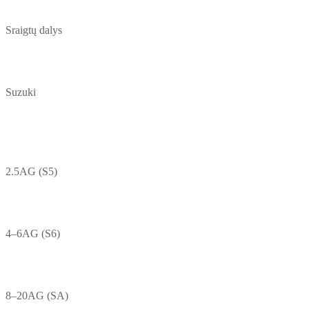
Sraigtų dalys
Suzuki
2.5AG (S5)
4–6AG (S6)
8–20AG (SA)