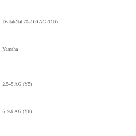
Dvitakčiai 70–100 AG (OD)
Yamaha
2.5–5 AG (Y5)
6–9.9 AG (Y8)