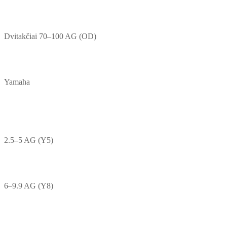
Dvitakčiai 70–100 AG (OD)
Yamaha
2.5–5 AG (Y5)
6–9.9 AG (Y8)