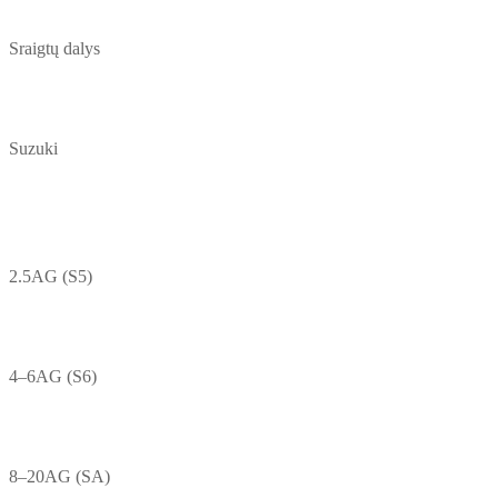
Sraigtų dalys
Suzuki
2.5AG (S5)
4–6AG (S6)
8–20AG (SA)