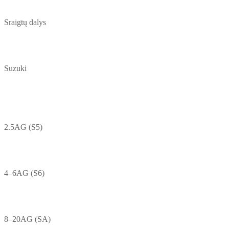
Sraigtų dalys
Suzuki
2.5AG (S5)
4–6AG (S6)
8–20AG (SA)