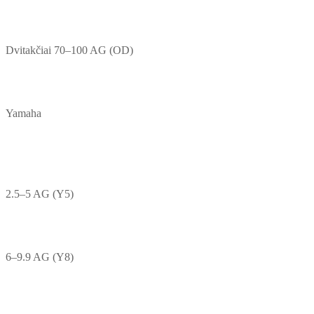
Dvitakčiai 70–100 AG (OD)
Yamaha
2.5–5 AG (Y5)
6–9.9 AG (Y8)