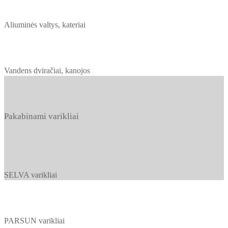
Aliuminės valtys, kateriai
Vandens dviračiai, kanojos
Pakabinami varikliai
SELVA varikliai
PARSUN varikliai