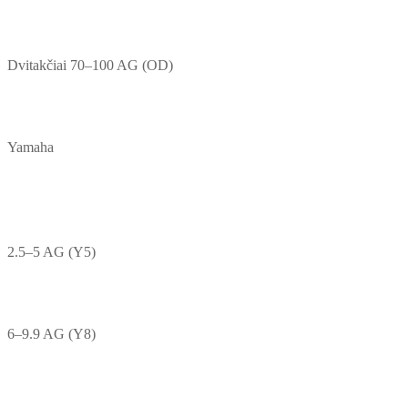
Dvitakčiai 70–100 AG (OD)
Yamaha
2.5–5 AG (Y5)
6–9.9 AG (Y8)