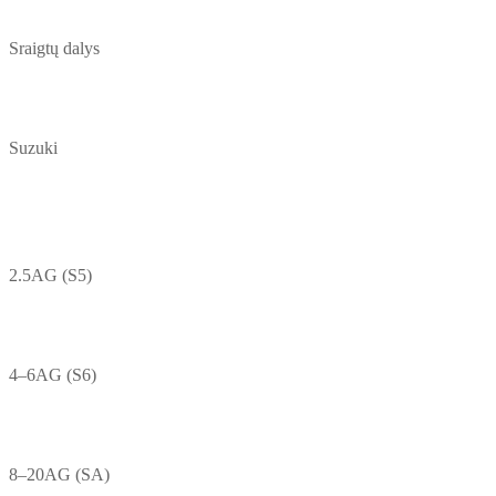
Sraigtų dalys
Suzuki
2.5AG (S5)
4–6AG (S6)
8–20AG (SA)