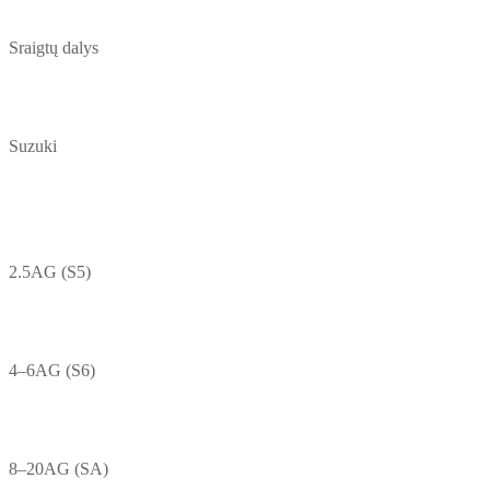
Sraigtų dalys
Suzuki
2.5AG (S5)
4–6AG (S6)
8–20AG (SA)