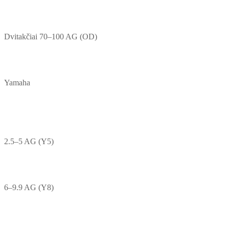
Dvitakčiai 70–100 AG (OD)
Yamaha
2.5–5 AG (Y5)
6–9.9 AG (Y8)