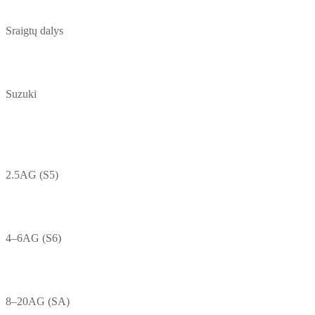
Sraigtų dalys
Suzuki
2.5AG (S5)
4–6AG (S6)
8–20AG (SA)