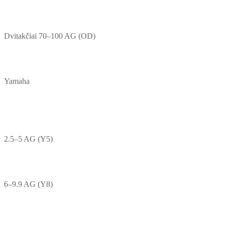
Dvitakčiai 70–100 AG (OD)
Yamaha
2.5–5 AG (Y5)
6–9.9 AG (Y8)