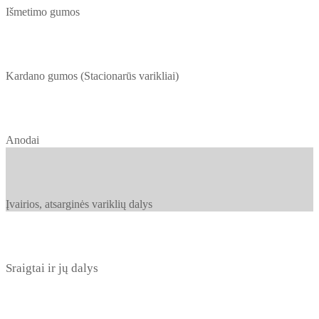
Išmetimo gumos
Kardano gumos (Stacionarūs varikliai)
Anodai
Įvairios, atsarginės variklių dalys
Sraigtai ir jų dalys