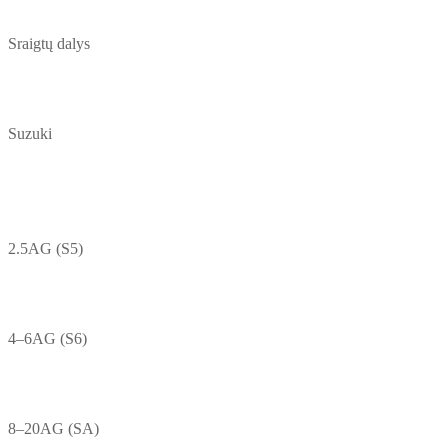
Sraigtų dalys
Suzuki
2.5AG (S5)
4–6AG (S6)
8–20AG (SA)