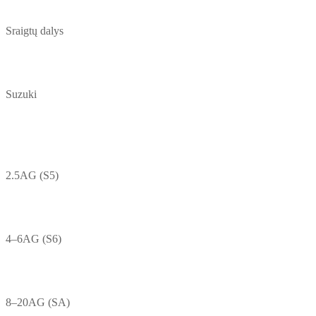
Sraigtų dalys
Suzuki
2.5AG (S5)
4–6AG (S6)
8–20AG (SA)