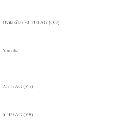
Dvitakčiai 70–100 AG (OD)
Yamaha
2.5–5 AG (Y5)
6–9.9 AG (Y8)