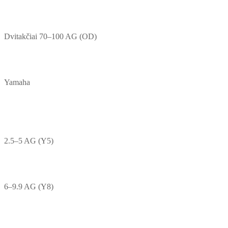
Dvitakčiai 70–100 AG (OD)
Yamaha
2.5–5 AG (Y5)
6–9.9 AG (Y8)