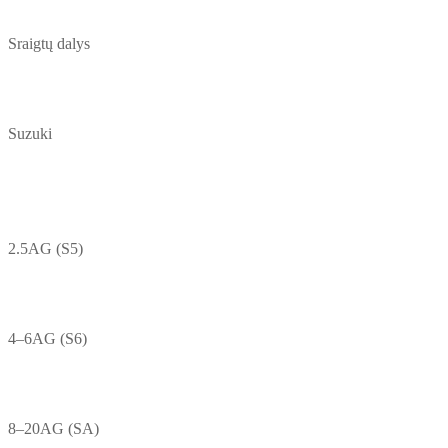
Sraigtų dalys
Suzuki
2.5AG (S5)
4–6AG (S6)
8–20AG (SA)