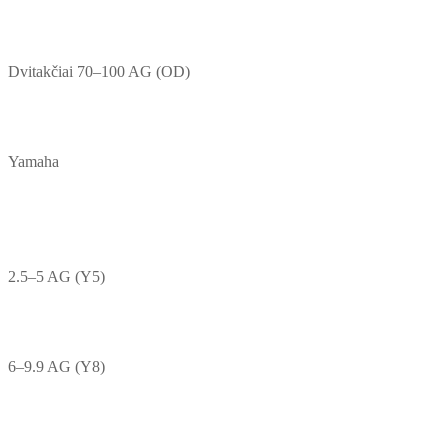
Dvitakčiai 70–100 AG (OD)
Yamaha
2.5–5 AG (Y5)
6–9.9 AG (Y8)