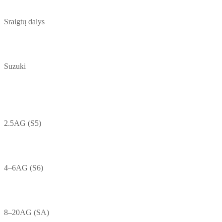
Sraigtų dalys
Suzuki
2.5AG (S5)
4–6AG (S6)
8–20AG (SA)