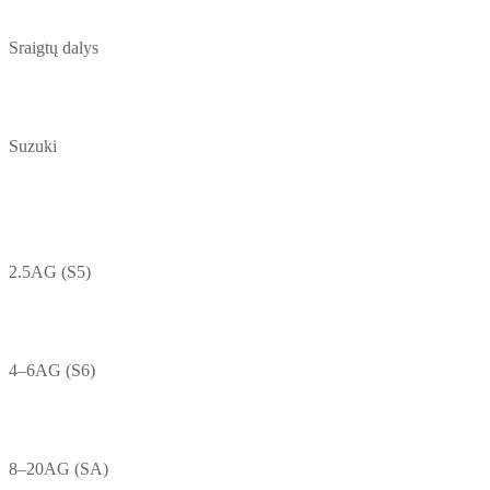
Sraigtų dalys
Suzuki
2.5AG (S5)
4–6AG (S6)
8–20AG (SA)