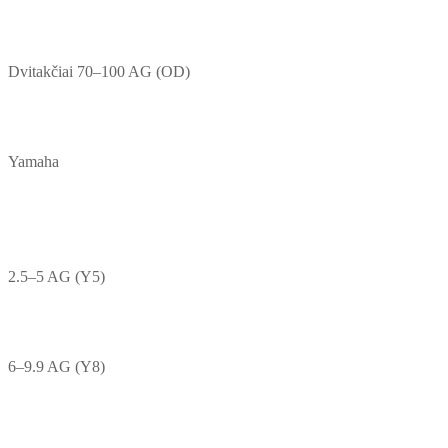
Dvitakčiai 70–100 AG (OD)
Yamaha
2.5–5 AG (Y5)
6–9.9 AG (Y8)