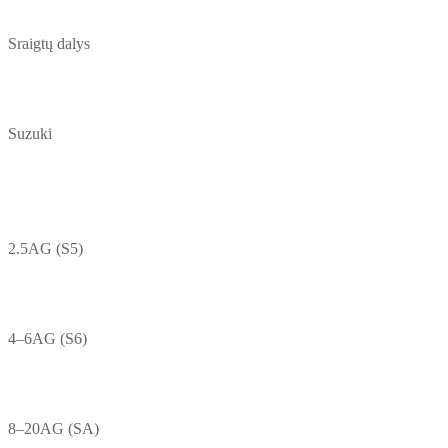
Sraigtų dalys
Suzuki
2.5AG (S5)
4–6AG (S6)
8–20AG (SA)