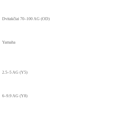
Dvitakčiai 70–100 AG (OD)
Yamaha
2.5–5 AG (Y5)
6–9.9 AG (Y8)