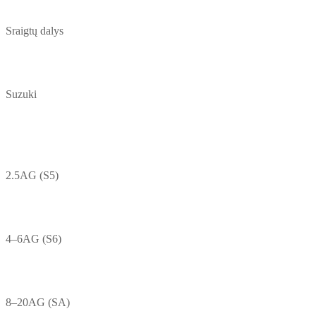
Sraigtų dalys
Suzuki
2.5AG (S5)
4–6AG (S6)
8–20AG (SA)