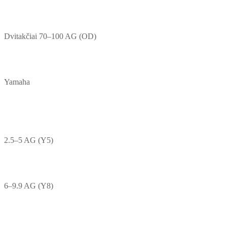
Dvitakčiai 70–100 AG (OD)
Yamaha
2.5–5 AG (Y5)
6–9.9 AG (Y8)