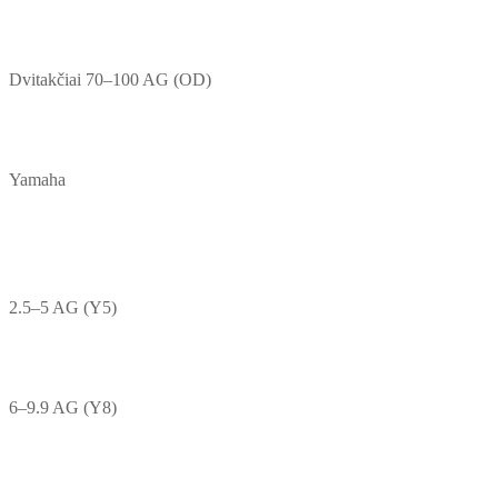
Dvitakčiai 70–100 AG (OD)
Yamaha
2.5–5 AG (Y5)
6–9.9 AG (Y8)