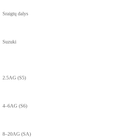
Sraigtų dalys
Suzuki
2.5AG (S5)
4–6AG (S6)
8–20AG (SA)