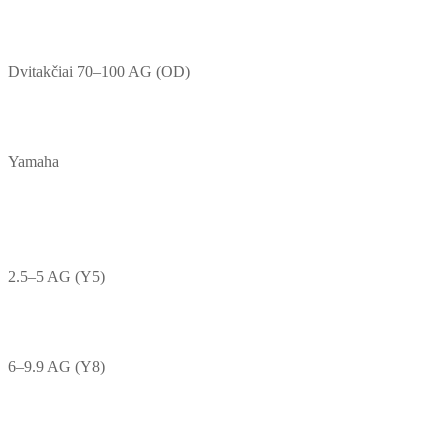
Dvitakčiai 70–100 AG (OD)
Yamaha
2.5–5 AG (Y5)
6–9.9 AG (Y8)