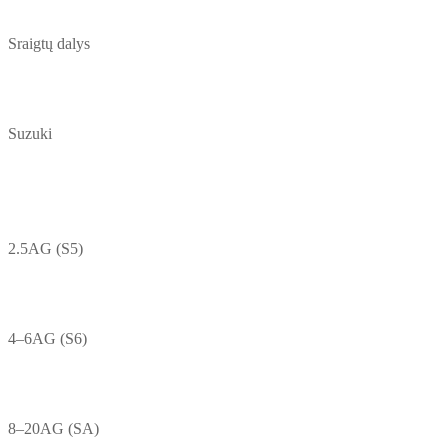
Sraigtų dalys
Suzuki
2.5AG (S5)
4–6AG (S6)
8–20AG (SA)