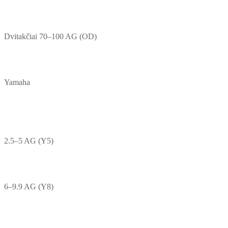
Dvitakčiai 70–100 AG (OD)
Yamaha
2.5–5 AG (Y5)
6–9.9 AG (Y8)