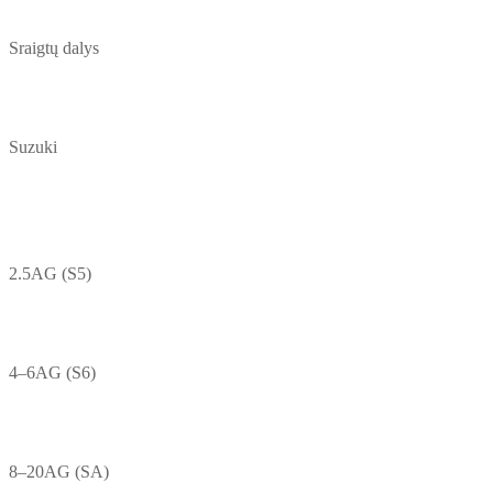
Sraigtų dalys
Suzuki
2.5AG (S5)
4–6AG (S6)
8–20AG (SA)