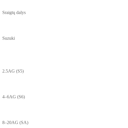
Sraigtų dalys
Suzuki
2.5AG (S5)
4–6AG (S6)
8–20AG (SA)