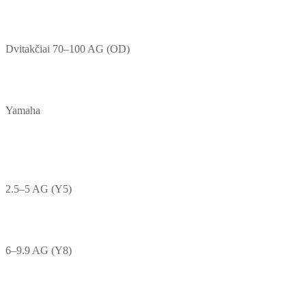
Dvitakčiai 70–100 AG (OD)
Yamaha
2.5–5 AG (Y5)
6–9.9 AG (Y8)