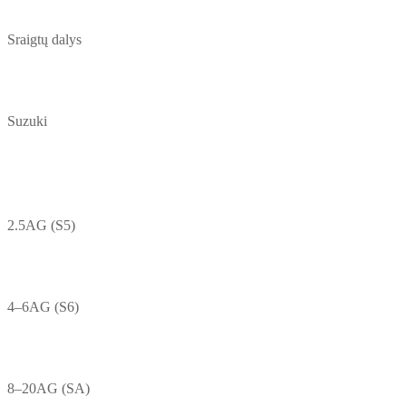
Sraigtų dalys
Suzuki
2.5AG (S5)
4–6AG (S6)
8–20AG (SA)