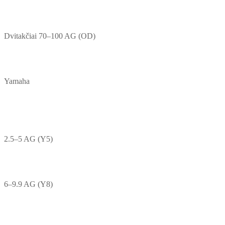
Dvitakčiai 70–100 AG (OD)
Yamaha
2.5–5 AG (Y5)
6–9.9 AG (Y8)