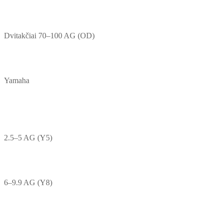
Dvitakčiai 70–100 AG (OD)
Yamaha
2.5–5 AG (Y5)
6–9.9 AG (Y8)