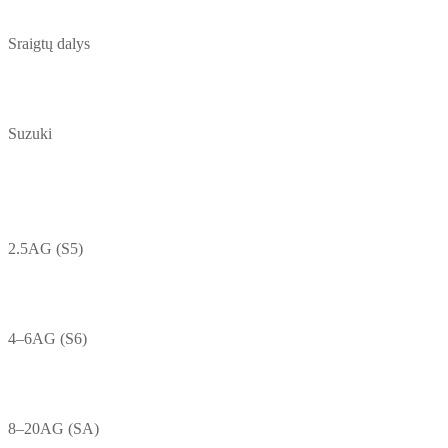
Sraigtų dalys
Suzuki
2.5AG (S5)
4–6AG (S6)
8–20AG (SA)