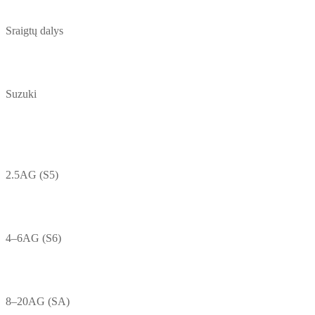
Sraigtų dalys
Suzuki
2.5AG (S5)
4–6AG (S6)
8–20AG (SA)