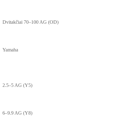
Dvitakčiai 70–100 AG (OD)
Yamaha
2.5–5 AG (Y5)
6–9.9 AG (Y8)