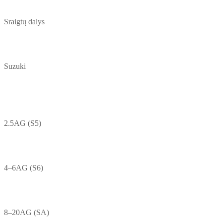
Sraigtų dalys
Suzuki
2.5AG (S5)
4–6AG (S6)
8–20AG (SA)