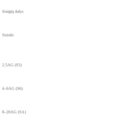
Sraigtų dalys
Suzuki
2.5AG (S5)
4–6AG (S6)
8–20AG (SA)