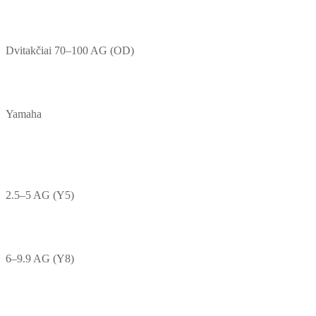
Dvitakčiai 70–100 AG (OD)
Yamaha
2.5–5 AG (Y5)
6–9.9 AG (Y8)