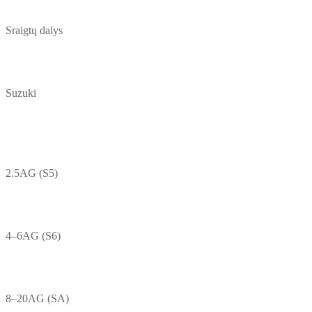
Sraigtų dalys
Suzuki
2.5AG (S5)
4–6AG (S6)
8–20AG (SA)