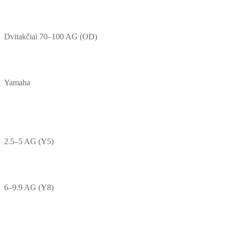
Dvitakčiai 70–100 AG (OD)
Yamaha
2.5–5 AG (Y5)
6–9.9 AG (Y8)