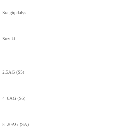
Sraigtų dalys
Suzuki
2.5AG (S5)
4–6AG (S6)
8–20AG (SA)