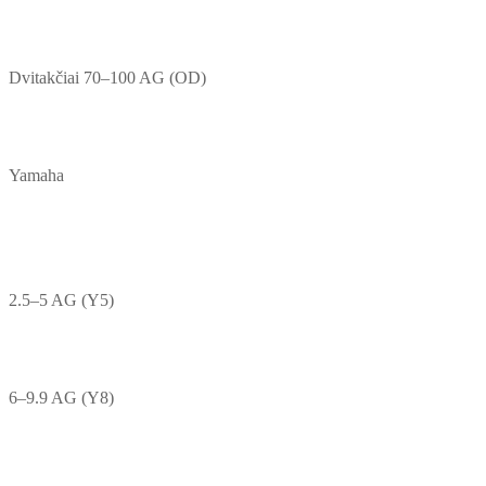
Dvitakčiai 70–100 AG (OD)
Yamaha
2.5–5 AG (Y5)
6–9.9 AG (Y8)