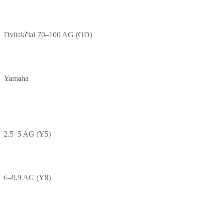
Dvitakčiai 70–100 AG (OD)
Yamaha
2.5–5 AG (Y5)
6–9.9 AG (Y8)