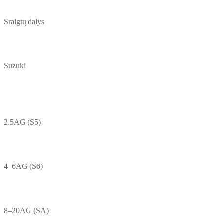
Sraigtų dalys
Suzuki
2.5AG (S5)
4–6AG (S6)
8–20AG (SA)