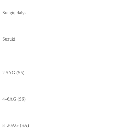
Sraigtų dalys
Suzuki
2.5AG (S5)
4–6AG (S6)
8–20AG (SA)