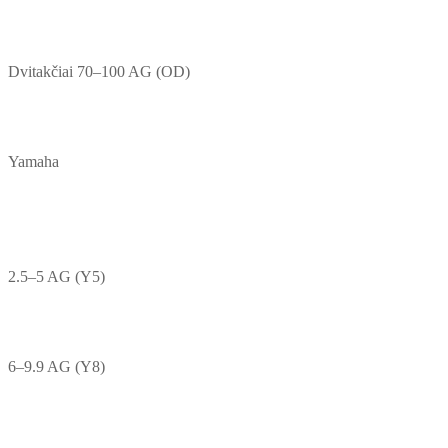
Dvitakčiai 70–100 AG (OD)
Yamaha
2.5–5 AG (Y5)
6–9.9 AG (Y8)